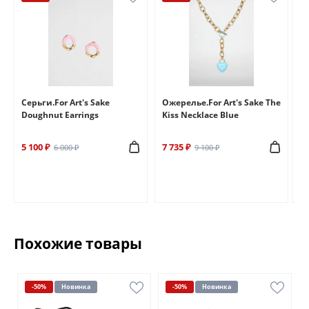
e
Серьги.For Art's Sake
Ожерелье.For Art's Sake The
Бр
Doughnut Earrings
Kiss Necklace Blue
Br
5 100 ₽
7 735 ₽
6 
6 000 ₽
9 100 ₽
Похожие товары
-50%
Новинка
-50%
Новинка