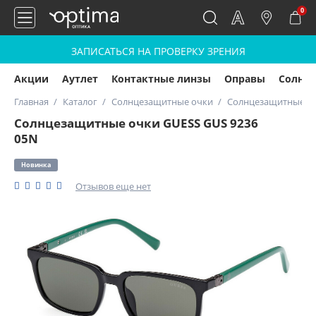
0
ЗАПИСАТЬСЯ НА ПРОВЕРКУ ЗРЕНИЯ
Акции
Аутлет
Контактные линзы
Оправы
Солнц
Главная
Каталог
Солнцезащитные очки
Солнцезащитные оч
Солнцезащитные очки GUESS GUS 9236
05N
Новинка
Отзывов еще нет