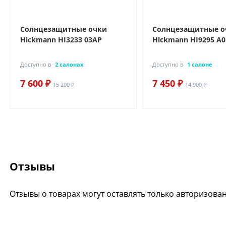
Солнцезащитные очки
Солнцезащитные о
Hickmann HI3233 03AP
Hickmann HI9295 A0
Доступно в
2 салонах
Доступно в
1 салоне
7 600 ₽
7 450 ₽
15 200 ₽
14 900 ₽
Отзывы
Отзывы о товарах могут оставлять только авторизова