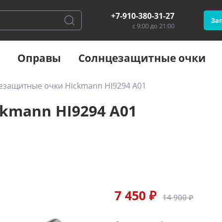
+7-910-380-31-27
Зап
с 9:00 до 21:00
Оправы
Солнцезащитные очки
езащитные очки Hickmann HI9294 A01
kmann HI9294 A01
7 450 ₽
14 900 ₽