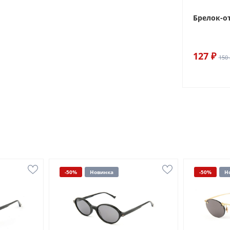
Брелок-о
127 ₽
150 
-50%
Новинка
-50%
Н