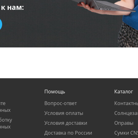
к нам:
Помощь
Каталог
те
Вопрос-ответ
Контактн
нных
Условия оплаты
Солнцеза
ботку
Условия доставки
Оправы
нных
Доставка по России
Сумки CN