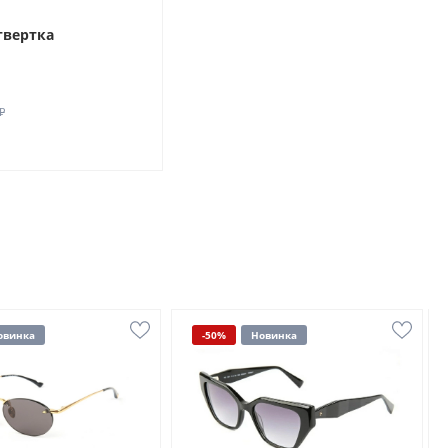
твертка
₽
овинка
-50%
Новинка