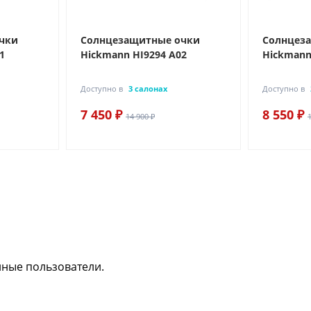
чки
Солнцезащитные очки
Солнцез
1
Hickmann HI9294 A02
Hickmann
Доступно в
3 салонах
Доступно в
7 450 ₽
8 550 ₽
14 900 ₽
нные пользователи.