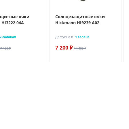
ащитные очки
Солнцезащитные очки
 HI3222 04A
Hickmann HI9239 A02
2 салонах
Доступно в
1 салоне
7 200 ₽
17 100 ₽
14 400 ₽