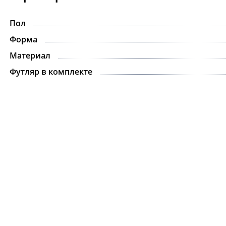
Пол
-15%
Форма
Материал
Футляр в комплекте
Ожерелье.For Art's
Kiss Necklace Blue
7 735 ₽
9 100 ₽