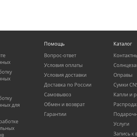
Помощь
Каталог
те
Вопрос-ответ
Контактн
нных
Условия оплаты
Солнцеза
ботку
Условия доставки
Оправы
нных
Доставка по России
Сумки CN
Самовывоз
Капли и 
ботку
Обмен и возврат
Распрода
нных для
Гарантии
Подарочн
работке
Услуги
альных
Запись к 
ов