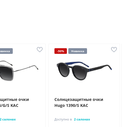
овинка
-50%
Новинка
ащитные очки
Солнцезащитные очки
4/G/S KAC
Hugo 1390/S KAC
2 салонах
Доступно в
2 салонах