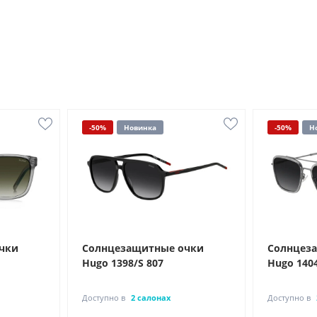
-50%
Новинка
-50%
Н
чки
Солнцезащитные очки
Солнцез
Hugo 1398/S 807
Hugo 140
Доступно в
2 салонах
Доступно в