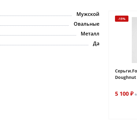
Мужской
-15%
-15%
Овальные
Металл
Да
 Sake The
Браслет For Art's Sake Olive
Серьги.Fo
Bracelet Gold
Doughnut 
6 290 ₽
5 100 ₽
7 400 ₽
6