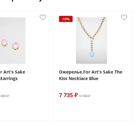
-15%
r Art's Sake
Ожерелье.For Art's Sake The
Earrings
Kiss Necklace Blue
7 735 ₽
 000 ₽
9 100 ₽