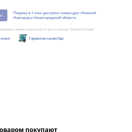
Покупка в 1 клик доступна только для г.Нижний
ик
Новгород и Нижегородской области
агазина и может отличаться от цен в салонах "Оптика Оптима"
 очки
Гарантии качества
товаром покупают