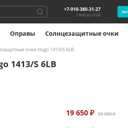
+7-910-380-31-27
Зап
с 9:00 до 21:00
Оправы
Солнцезащитные очки
езащитные очки Hugo 1413/S 6LB
o 1413/S 6LB
19 650 ₽
39 300 ₽