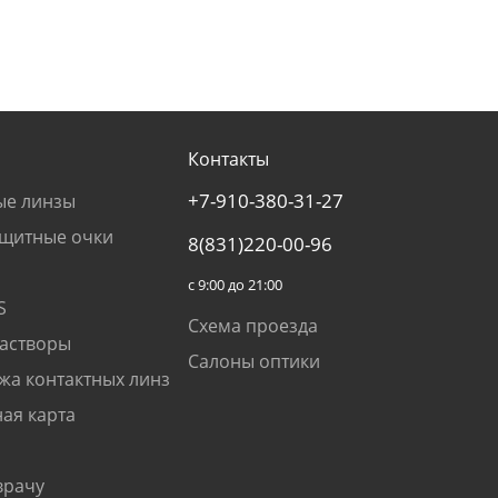
Контакты
+7-910-380-31-27
ые линзы
щитные очки
8(831)220-00-96
с 9:00 до 21:00
S
Схема проезда
растворы
Салоны оптики
жа контактных линз
ая карта
врачу