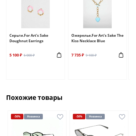
e
Серьги.For Art's Sake
Ожерелье.For Art's Sake The
Бр
Doughnut Earrings
Kiss Necklace Blue
Br
5 100 ₽
7 735 ₽
6 
6 000 ₽
9 100 ₽
Похожие товары
-50%
Новинка
-50%
Новинка