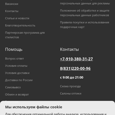
персональных данных для рекламы
Вакансии
Положение об обработке и защите
Контакты
персональных данных работников
Статьи и новости
Правила покупки и использования
Благотворительность
подарочных карт
Партнерская программа для
стилистов
Помощь
Контакты
+7-910-380-31-27
Вопрос-ответ
Условия оплаты
8(831)220-00-96
Условия доставки
с 9:00 до 21:00
Доставка по России
Схема проезда
Самовывоз
Салоны оптики
Обмен и возврат
Гарантии
Мы используем файлы cookie
Для обеспечения оптимальной работы анализа, использования и