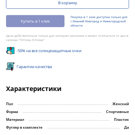
В корзину
Покупка в 1 клик доступна только для
Купить в 1 клик
г.Нижний Новгород и Нижегородской
области
Цена действительна только для интернет-магазина и может отличаться от цен в
салонах "Оптика Оптима"
-50% на все солнцезащитные очки
Гарантии качества
Характеристики
Пол
Женский
Форма
Спортивные
Материал
Пластик
Футляр в комплекте
Да