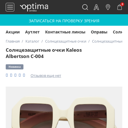
0
ЗАПИСАТЬСЯ НА ПРОВЕРКУ ЗРЕНИЯ
Акции
Аутлет
Контактные линзы
Оправы
Солнц
Главная
Каталог
Солнцезащитные очки
Солнцезащитные очк
Солнцезащитные очки Kaleos
Albertson C-004
Новинка
Отзывов еще нет