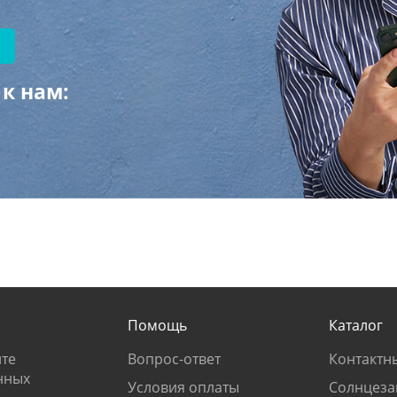
к нам:
Помощь
Каталог
те
Вопрос-ответ
Контактн
нных
Условия оплаты
Солнцеза