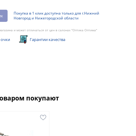
Покупка в 1 клик доступна только для г.Нижний
ик
Новгород и Нижегородской области
агазина и может отличаться от цен в салонах "Оптика Оптима"
 очки
Гарантии качества
товаром покупают