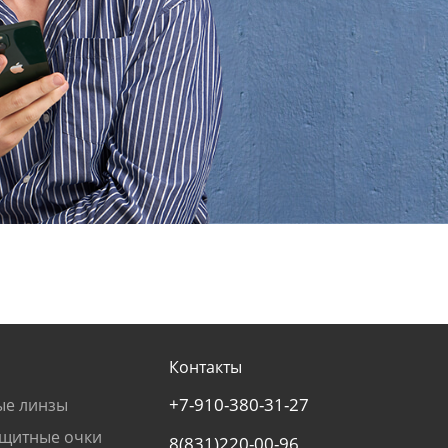
Контакты
+7-910-380-31-27
ые линзы
щитные очки
8(831)220-00-96