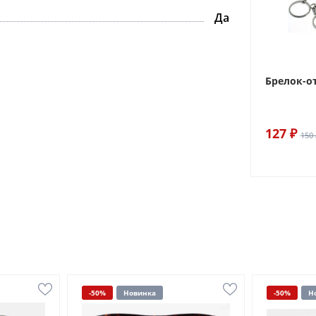
Да
Брелок-о
127 ₽
150 
-50%
Новинка
-50%
Н