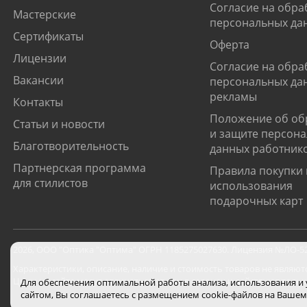
Согласие на обра
Мастерские
персональных да
Сертификаты
Оферта
Лицензии
Согласие на обра
Вакансии
персональных да
рекламы
Контакты
Положение об об
Статьи и новости
и защите персон
Благотворительность
данных работник
Партнерская программа
Правила покупки 
для стилистов
использования
подарочных карт
2026
,
ООО "Оптика "Оптима"
ОГРН 1185275027630. Лицензия №ЛО-52-0
Характеристики, описание, наличие и стоимость товаров не являют
Цены на сайте могут отличаться от цен в салонах и действуют толь
Для обеспечения оптимальной работы анализа, использования и
сайтом, Вы соглашаетесь с размещением cookie-файлов на Вашем