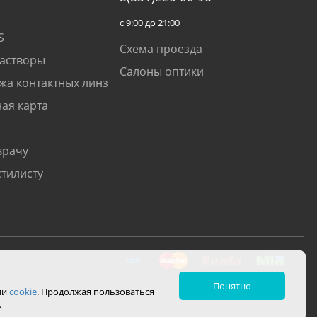
с 9:00 до 21:00
S
Схема проезда
растворы
Салоны оптики
жа контактных линз
ая карта
врачу
стилисту
Понятно
ии
cookie
. Продолжая пользоваться
.