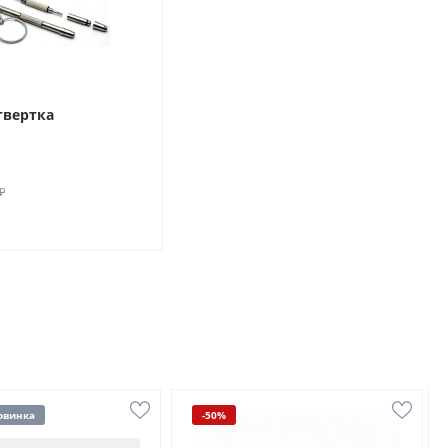
твертка
₽
овинка
-50%