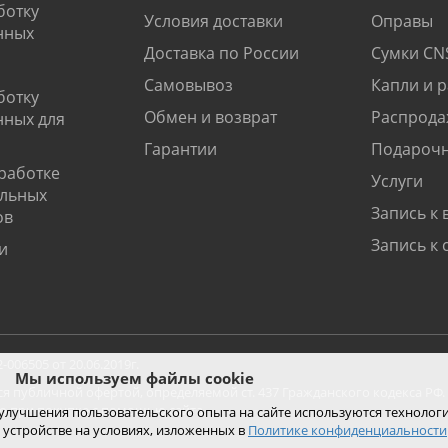
ботку
Условия доставки
Оправы
нных
Доставка по России
Сумки CN
Самовывоз
Капли и 
ботку
Обмен и возврат
Распрода
нных для
Гарантии
Подарочн
работке
Услуги
альных
Запись к 
ов
Запись к 
и
06505 от 20.06.2019г.
Мы используем файлы cookie
ся публичной офертой, определяемой ст. 437 Гражданского кодекса РФ.
ко при покупке с помощью сайта.
 улучшения пользовательского опыта на сайте используются технолог
 устройстве на условиях, изложенных в
Политике конфиденциальности