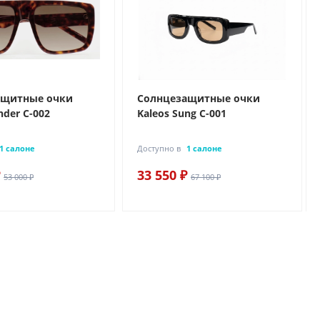
ащитные очки
Солнцезащитные очки
nder C-002
Kaleos Sung C-001
1 салоне
Доступно в
1 салоне
33 550 ₽
53 000 ₽
67 100 ₽