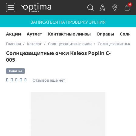
0
ЗАПИСАТЬСЯ НА ПРОВЕРКУ ЗРЕНИЯ
Акции
Аутлет
Контактные линзы
Оправы
Солнц
Главная
Каталог
Солнцезащитные очки
Солнцезащитные очк
Солнцезащитные очки Kaleos Poplin C-
005
Новинка
Отзывов еще нет