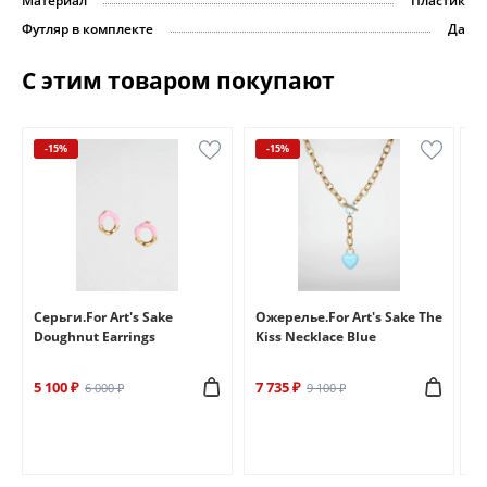
Материал
Пластик
Футляр в комплекте
Да
С этим товаром покупают
-15%
-15%
e
Серьги.For Art's Sake
Ожерелье.For Art's Sake The
Бр
Doughnut Earrings
Kiss Necklace Blue
Br
5 100 ₽
7 735 ₽
6 
6 000 ₽
9 100 ₽