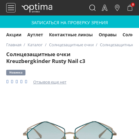
0
ЗАПИСАТЬСЯ НА ПРОВЕРКУ ЗРЕНИЯ
Акции
Аутлет
Контактные линзы
Оправы
Солнц
Главная
Каталог
Солнцезащитные очки
Солнцезащитные очк
Солнцезащитные очки
Kreuzbergkinder Rusty Nail c3
Новинка
Отзывов еще нет