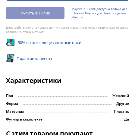
Покупка в 1 клик доступна только для
Купить в 1 клик
г.Нижний Новгород и Нижегородской
области
Цена действительна только для интернет-магазина и может отличаться от цен в
салонах "Оптика Оптима"
-50% на все солнцезащитные очки
Гарантии качества
Характеристики
Пол
Женский
Форма
Другие
Материал
Пластик
Футляр в комплекте
Да
С этим товаром покупают