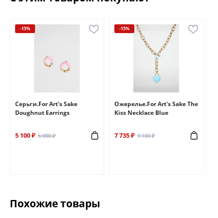
-15%
-15%
e
Серьги.For Art's Sake
Ожерелье.For Art's Sake The
Бр
Doughnut Earrings
Kiss Necklace Blue
Br
5 100 ₽
7 735 ₽
6 
6 000 ₽
9 100 ₽
Похожие товары