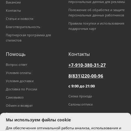
персональных данных для рекламы
Вакансии
Положение об обработке и защите
Контакты
персональных данных работников
Статьи и новости
Правила покупки и использования
Благотворительность
подарочных карт
Партнерская программа для
стилистов
Помощь
Контакты
+7-910-380-31-27
Вопрос-ответ
Условия оплаты
8(831)220-00-96
Условия доставки
с 9:00 до 21:00
Доставка по России
Схема проезда
Самовывоз
Салоны оптики
Обмен и возврат
Гарантии
Мы используем файлы cookie
Для обеспечения оптимальной работы анализа, использования и