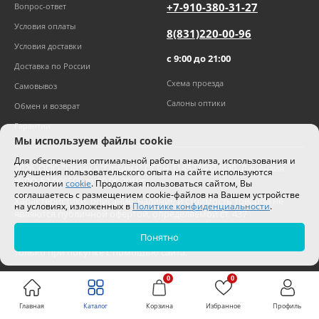
+7-910-380-31-27
Вопрос-ответ
Условия оплаты
8(831)220-00-96
Условия доставки
с 9:00 до 21:00
Доставка по России
Схема проезда
Самовывоз
Салоны оптики
Обмен и возврат
Гарантии
Мы используем файлы cookie
Для обеспечения оптимальной работы анализа, использования и
2026
,
ООО "Оптика "Оптима"
ОГРН 1185275027630. Лицензия
улучшения пользовательского опыта на сайте используются
№ЛО-52-006505 от 20.06.2019г.
технологии
cookie
. Продолжая пользоваться сайтом, Вы
соглашаетесь с размещением cookie-файлов на Вашем устройстве
Характеристики, описание, наличие и стоимость товаров не
на условиях, изложенных в
Политике конфиденциальности
.
являются публичной офертой, определяемой ст. 437
Гражданского кодекса РФ.
Понятно
Цены на сайте могут отличаться от цен в салонах и действуют
только при покупке с помощью сайта.
0
0
Главная
Каталог
Корзина
Избранное
Профиль