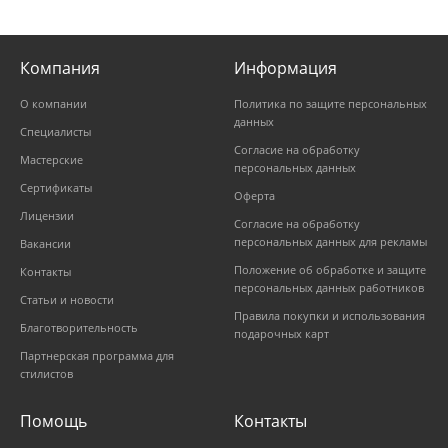
Компания
Информация
О компании
Политика по защите персональных
данных
Специалисты
Согласие на обработку
Мастерские
персональных данных
Сертификаты
Оферта
Лицензии
Согласие на обработку
персональных данных для рекламы
Вакансии
Положение об обработке и защите
Контакты
персональных данных работников
Статьи и новости
Правила покупки и использования
Благотворительность
подарочных карт
Партнерская программа для
стилистов
Помощь
Контакты