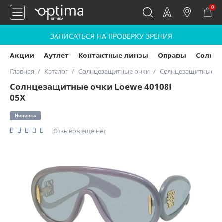
0
ЗАПИСАТЬСЯ НА ПРОВЕРКУ ЗРЕНИЯ
Акции
Аутлет
Контактные линзы
Оправы
Солнц
Главная
Каталог
Солнцезащитные очки
Солнцезащитные оч
Солнцезащитные очки Loewe 40108I
05X
Новинка
Отзывов еще нет