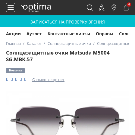
0
ЗАПИСАТЬСЯ НА ПРОВЕРКУ ЗРЕНИЯ
Акции
Аутлет
Контактные линзы
Оправы
Солнц
Главная
Каталог
Солнцезащитные очки
Солнцезащитные оч
Солнцезащитные очки Matsuda M5004
SG.MBK.57
Новинка
Отзывов еще нет