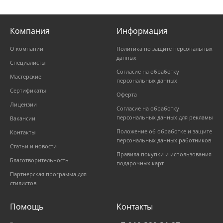
Компания
Информация
О компании
Политика по защите персональных
данных
Специалисты
Согласие на обработку
Мастерские
персональных данных
Сертификаты
Оферта
Лицензии
Согласие на обработку
персональных данных для рекламы
Вакансии
Положение об обработке и защите
Контакты
персональных данных работников
Статьи и новости
Правила покупки и использования
Благотворительность
подарочных карт
Партнерская программа для
стилистов
Помощь
Контакты