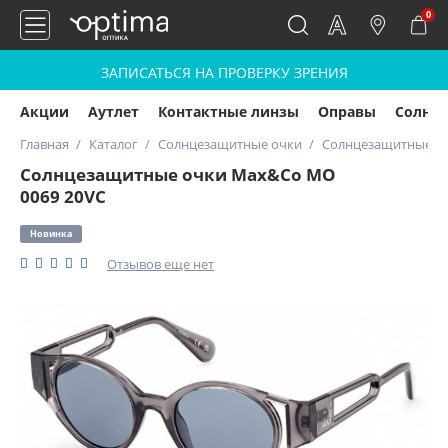
0
ЗАПИСАТЬСЯ НА ПРОВЕРКУ ЗРЕНИЯ
Акции
Аутлет
Контактные линзы
Оправы
Солнц
Главная
Каталог
Солнцезащитные очки
Солнцезащитные оч
Солнцезащитные очки Max&Co MO
0069 20VC
Новинка
Отзывов еще нет