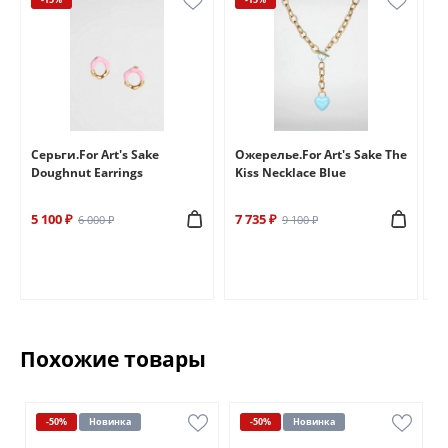
e
Серьги.For Art's Sake
Ожерелье.For Art's Sake The
Бр
Doughnut Earrings
Kiss Necklace Blue
Br
5 100 ₽
7 735 ₽
6 
6 000 ₽
9 100 ₽
Похожие товары
-50%
Новинка
-50%
Новинка