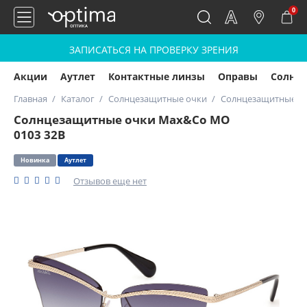
0
ЗАПИСАТЬСЯ НА ПРОВЕРКУ ЗРЕНИЯ
Акции
Аутлет
Контактные линзы
Оправы
Солнц
Главная
Каталог
Солнцезащитные очки
Солнцезащитные оч
Солнцезащитные очки Max&Co MO
0103 32В
Новинка
Аутлет
Отзывов еще нет