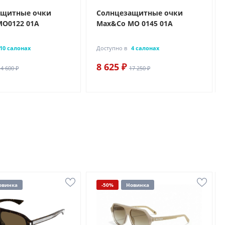
ащитные очки
Солнцезащитные очки
O0122 01A
Max&Co MO 0145 01A
10 салонах
Доступно в
4 салонах
8 625 ₽
14 600 ₽
17 250 ₽
овинка
-50%
Новинка