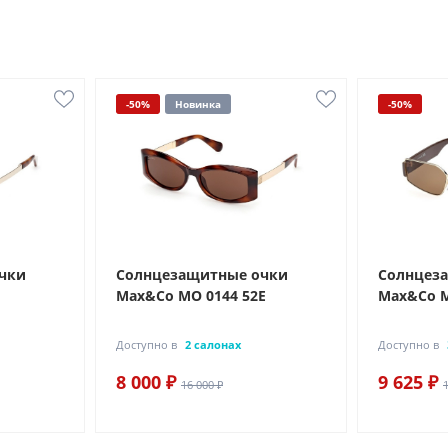
-50%
Новинка
-50%
чки
Солнцезащитные очки
Солнцез
J
Max&Co MO 0144 52E
Max&Co M
Доступно в
2 салонах
Доступно в
8 000 ₽
9 625 ₽
16 000 ₽