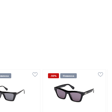
овинка
-50%
Новинка