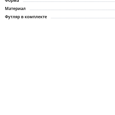
Форма
Материал
Футляр в комплекте
Ожерелье.For Art's
Kiss Necklace Blue
7 735 ₽
9 100 ₽