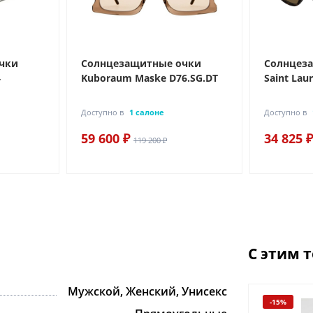
чки
Солнцезащитные очки
Солнцез
4
Kuboraum Maske D76.SG.DT
Saint Lau
Доступно в
1 салоне
Доступно в
59 600 ₽
34 825 ₽
119 200 ₽
С этим 
Мужской, Женский, Унисекс
-15%
-15%