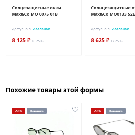
Солцезащитные очки
Солнцезащитные о
Max&Co MO 0075 01B
Max&Co MO0133 52E
Доступно в
2 салонах
Доступно в
2 салонах
8 125 ₽
8 625 ₽
16 250 ₽
17 250 ₽
Похожие товары этой формы
-50%
Новинка
-50%
Новинка