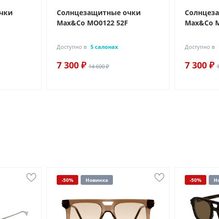
чки
Солнцезащитные очки
Солнцез
Max&Co MO0122 52F
Max&Co M
Доступно в
5 салонах
Доступно в
7 300 ₽
7 300 ₽
14 600 ₽
-50%
Новинка
-50%
Н