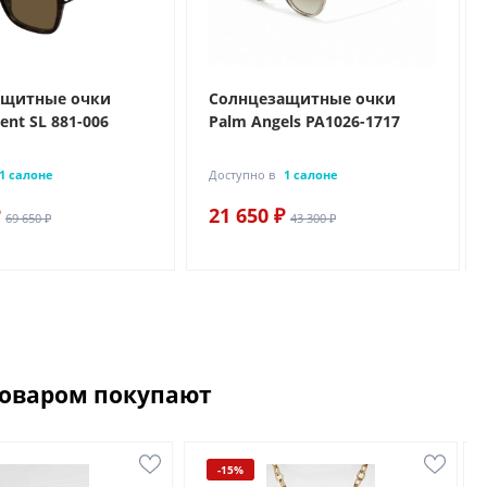
ащитные очки
Солнцезащитные очки
rent SL 881-006
Palm Angels PA1026-1717
1 салоне
Доступно в
1 салоне
21 650 ₽
69 650 ₽
43 300 ₽
товаром покупают
-15%