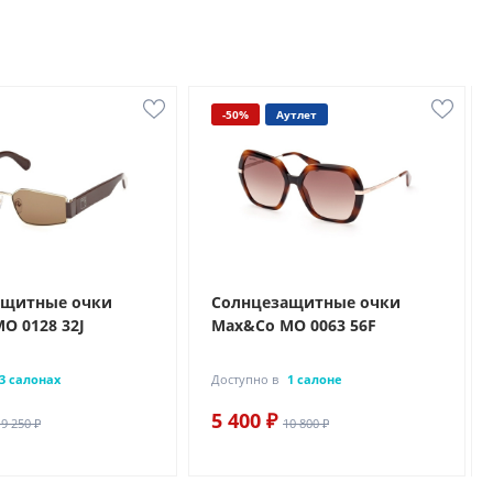
-50%
Аутлет
ащитные очки
Солнцезащитные очки
O 0128 32J
Max&Co MO 0063 56F
3 салонах
Доступно в
1 салоне
5 400 ₽
19 250 ₽
10 800 ₽