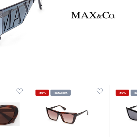
-50%
Новинка
-50%
Н