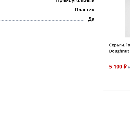
Прямоугольные
Пластик
Да
 Sake The
Браслет For Art's Sake Olive
Серьги.Fo
Bracelet Gold
Doughnut 
6 290 ₽
5 100 ₽
7 400 ₽
6