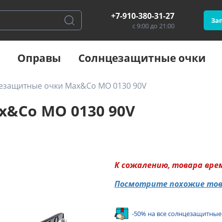
+7-910-380-31-27
Зап
с 9:00 до 21:00
Оправы
Солнцезащитные очки
езащитные очки Max&Co MO 0130 90V
&Co MO 0130 90V
К сожалению, товара вре
Посмотрите похожие то
-50% на все солнцезащитные