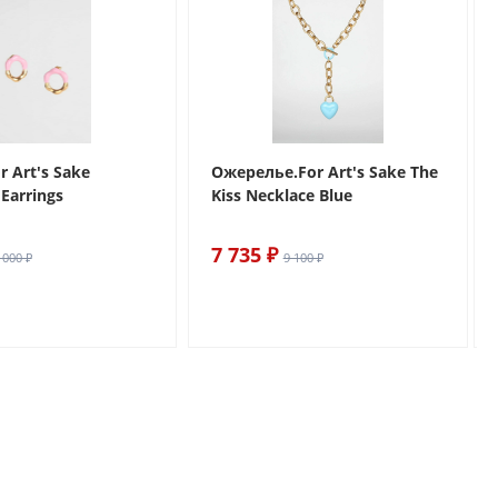
r Art's Sake
Ожерелье.For Art's Sake The
Earrings
Kiss Necklace Blue
7 735 ₽
 000 ₽
9 100 ₽