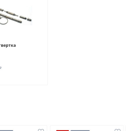
твертка
₽