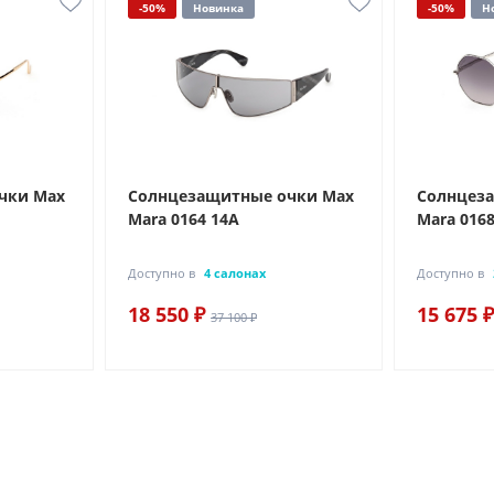
-50%
Новинка
-50%
Н
чки Max
Солнцезащитные очки Max
Солнцез
Mara 0164 14A
Mara 0168
Доступно в
4 салонах
Доступно в
18 550 ₽
15 675 ₽
37 100 ₽