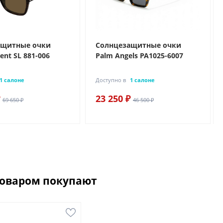
ащитные очки
Солнцезащитные очки
rent SL 881-006
Palm Angels PA1025-6007
1 салоне
Доступно в
1 салоне
23 250 ₽
69 650 ₽
46 500 ₽
товаром покупают