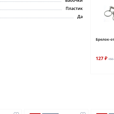
Бабочки
Пластик
Да
Брелок-о
127 ₽
150 