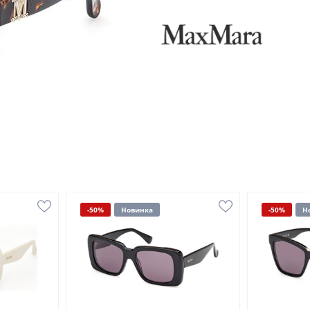
-50%
Новинка
-50%
Н