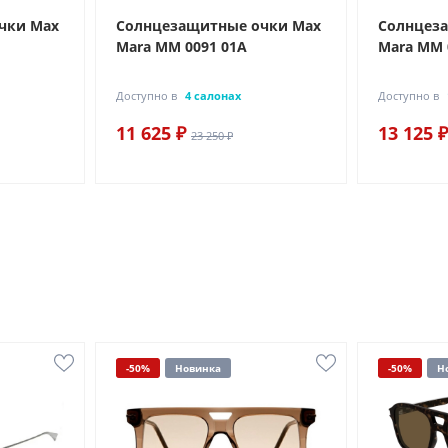
чки Max
Солнцезащитные очки Max
Солнцез
Mara MM 0091 01A
Mara MM 
Доступно в
4 салонах
Доступно в
11 625 ₽
13 125 ₽
23 250 ₽
-50%
Новинка
-50%
Н