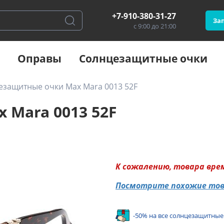
+7-910-380-31-27
Зап
с 9:00 до 21:00
Оправы
Солнцезащитные очки
езащитные очки Max Mara 0013 52F
 Mara 0013 52F
К сожалению, товара вре
Посмотрите похожие то
-50% на все солнцезащитные