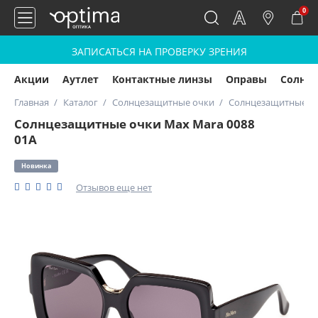
0
ЗАПИСАТЬСЯ НА ПРОВЕРКУ ЗРЕНИЯ
Акции
Аутлет
Контактные линзы
Оправы
Солнц
Главная
Каталог
Солнцезащитные очки
Солнцезащитные оч
Солнцезащитные очки Max Mara 0088
01А
Новинка
Отзывов еще нет