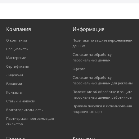
Компания
Информация
О компании
Политика по защите персональных
данных
Специалисты
Согласие на обработку
Мастерские
персональных данных
Сертификаты
Оферта
Лицензии
Согласие на обработку
персональных данных для рекламы
Вакансии
Положение об обработке и защите
Контакты
персональных данных работников
Статьи и новости
Правила покупки и использования
Благотворительность
подарочных карт
Партнерская программа для
стилистов
Помощь
Контакты