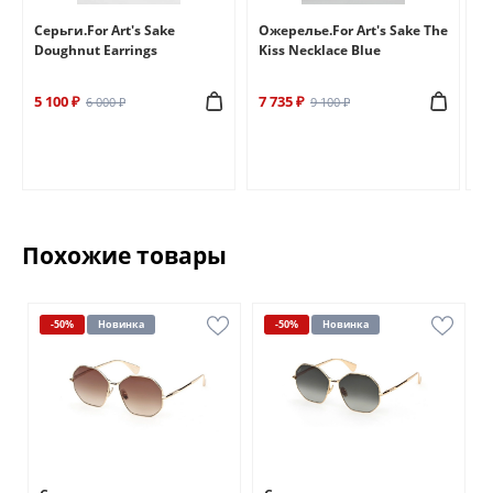
e
Серьги.For Art's Sake
Ожерелье.For Art's Sake The
Бр
Doughnut Earrings
Kiss Necklace Blue
Br
5 100 ₽
7 735 ₽
6 
6 000 ₽
9 100 ₽
Похожие товары
-50%
Новинка
-50%
Новинка