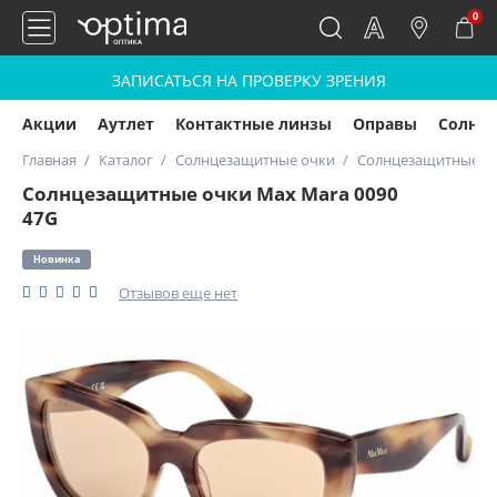
0
ЗАПИСАТЬСЯ НА ПРОВЕРКУ ЗРЕНИЯ
Акции
Аутлет
Контактные линзы
Оправы
Солнц
Главная
Каталог
Солнцезащитные очки
Солнцезащитные оч
Солнцезащитные очки Max Mara 0090
47G
Новинка
Отзывов еще нет