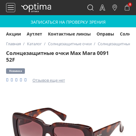
0
ЗАПИСАТЬСЯ НА ПРОВЕРКУ ЗРЕНИЯ
Акции
Аутлет
Контактные линзы
Оправы
Солнц
Главная
Каталог
Солнцезащитные очки
Солнцезащитные оч
Солнцезащитные очки Max Mara 0091
52F
Новинка
Отзывов еще нет