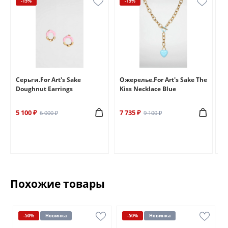
-15%
-15%
e
Серьги.For Art's Sake
Ожерелье.For Art's Sake The
Бр
Doughnut Earrings
Kiss Necklace Blue
Br
5 100 ₽
7 735 ₽
6 
6 000 ₽
9 100 ₽
Похожие товары
-50%
Новинка
-50%
Новинка