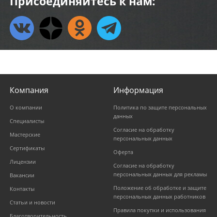
Присоединяйтесь к нам:
Компания
Информация
О компании
Политика по защите персональных
данных
Специалисты
Согласие на обработку
Мастерские
персональных данных
Сертификаты
Оферта
Лицензии
Согласие на обработку
персональных данных для рекламы
Вакансии
Положение об обработке и защите
Контакты
персональных данных работников
Статьи и новости
Правила покупки и использования
Благотворительность