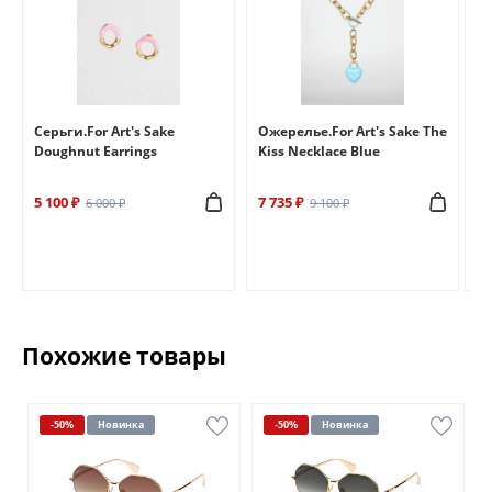
e
Серьги.For Art's Sake
Ожерелье.For Art's Sake The
Бр
Doughnut Earrings
Kiss Necklace Blue
Br
5 100 ₽
7 735 ₽
6 
6 000 ₽
9 100 ₽
Похожие товары
-50%
Новинка
-50%
Новинка