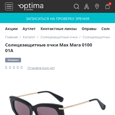
0
ЗАПИСАТЬСЯ НА ПРОВЕРКУ ЗРЕНИЯ
Акции
Аутлет
Контактные линзы
Оправы
Солнц
Главная
Каталог
Солнцезащитные очки
Солнцезащитные оч
Солнцезащитные очки Max Mara 0100
01A
Новинка
Отзывов еще нет