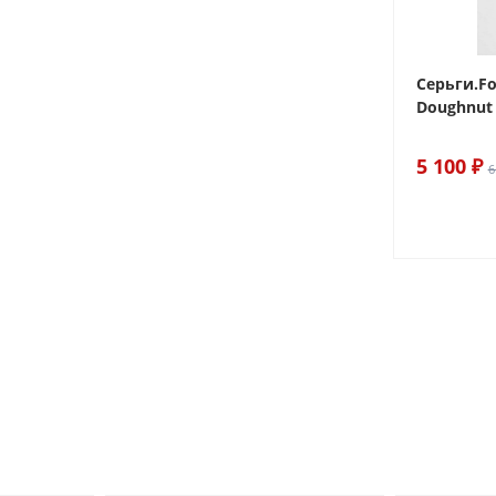
 Sake The
Браслет For Art's Sake Olive
Серьги.Fo
Bracelet Gold
Doughnut 
6 290 ₽
5 100 ₽
7 400 ₽
6