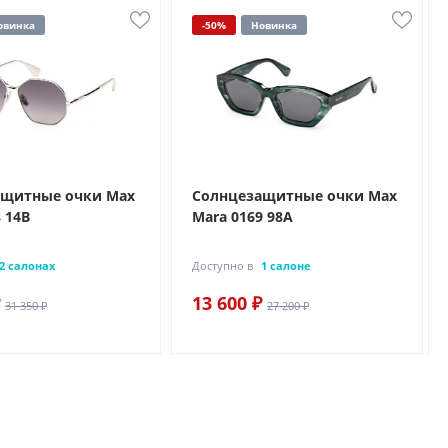
овинка
-50%
Новинка
ащитные очки Max
Солнцезащитные очки Max
 14B
Mara 0169 98A
2 салонах
Доступно в
1 салоне
13 600 ₽
31 350 ₽
27 200 ₽