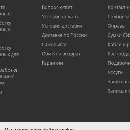
те
Вопрос-ответ
Контактн
нных
Условия оплаты
Солнцеза
ботку
Условия доставки
Оправы
нных
Доставка по России
Сумки CN
Самовывоз
Капли и 
ботку
Обмен и возврат
Распрода
нных для
Гарантии
Подарочн
работке
Услуги
альных
Запись к 
ов
Запись к 
и
06505 от 20.06.2019г.
Мы используем файлы cookie