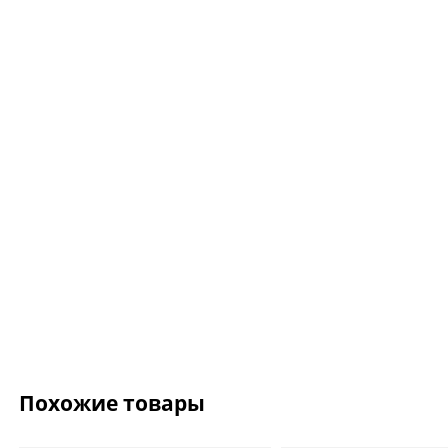
Ожерелье.For Art's
Kiss Necklace Blue
7 735 ₽
9 100 ₽
Похожие товары