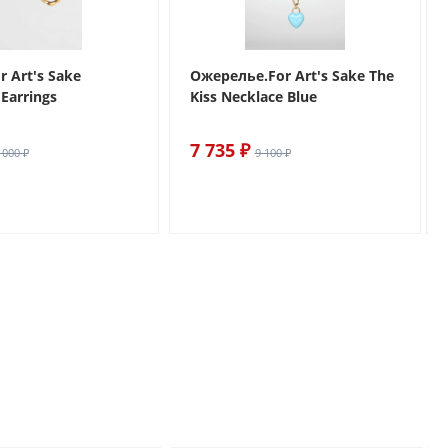
r Art's Sake
Ожерелье.For Art's Sake The
Earrings
Kiss Necklace Blue
7 735 ₽
 000 ₽
9 100 ₽