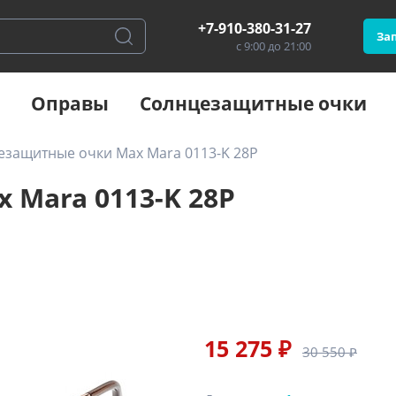
+7-910-380-31-27
Зап
с 9:00 до 21:00
Оправы
Солнцезащитные очки
езащитные очки Max Mara 0113-K 28P
Mara 0113-K 28P
15 275 ₽
30 550 ₽