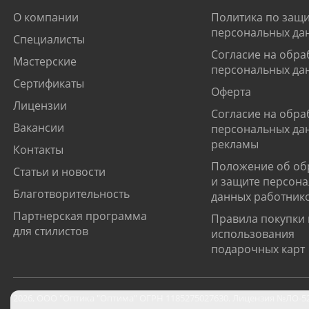
О компании
Политика по защи
персональных да
Специалисты
Согласие на обра
Мастерские
персональных да
Сертификаты
Оферта
Лицензии
Согласие на обра
Вакансии
персональных да
рекламы
Контакты
Положение об об
Статьи и новости
и защите персон
Благотворительность
данных работник
Партнерская программа
Правила покупки 
для стилистов
использования
подарочных карт
2026
,
ООО "Оптика "Оптима"
ОГРН 1185275027630. Лицензия №ЛО-52-0