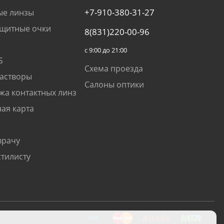
+7-910-380-31-27
ые линзы
щитные очки
8(831)220-00-96
с 9:00 до 21:00
S
Схема проезда
растворы
Салоны оптики
жа контактных линз
ая карта
врачу
стилисту