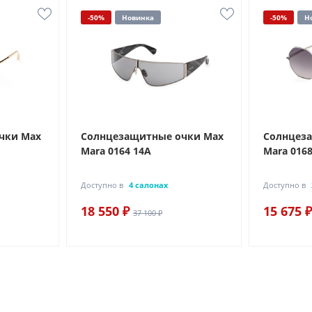
-50%
Новинка
-50%
Н
чки Max
Солнцезащитные очки Max
Солнцез
Mara 0164 14A
Mara 0168
Доступно в
4 салонах
Доступно в
18 550 ₽
15 675 ₽
37 100 ₽