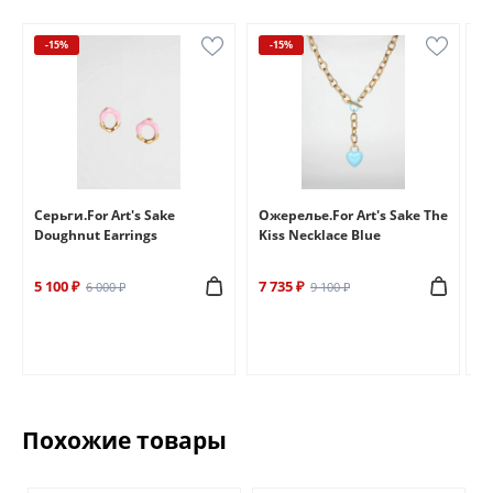
-15%
-15%
e
Серьги.For Art's Sake
Ожерелье.For Art's Sake The
Бр
Doughnut Earrings
Kiss Necklace Blue
Br
5 100 ₽
7 735 ₽
6 
6 000 ₽
9 100 ₽
Похожие товары