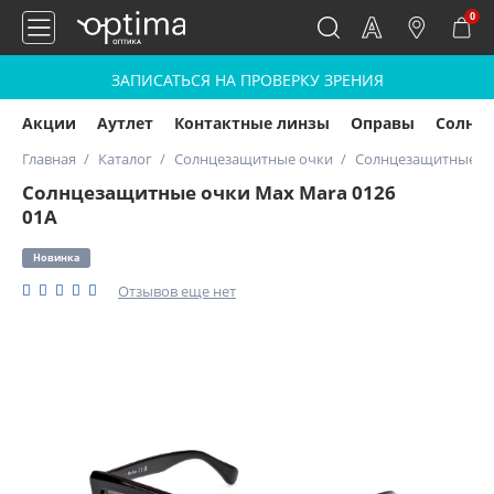
0
ЗАПИСАТЬСЯ НА ПРОВЕРКУ ЗРЕНИЯ
Акции
Аутлет
Контактные линзы
Оправы
Солнц
Главная
Каталог
Солнцезащитные очки
Солнцезащитные оч
Солнцезащитные очки Max Mara 0126
01A
Новинка
Отзывов еще нет