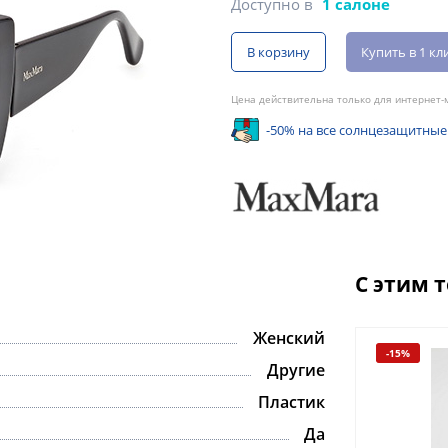
Доступно в
1 салоне
В корзину
Купить в 1 кл
Цена действительна только для интернет-м
-50% на все солнцезащитные
С этим 
Женский
-15%
-15%
Другие
Пластик
Да