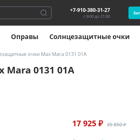
+7-910-380-31-27
Зап
с 9:00 до 21:00
Оправы
Солнцезащитные очки
езащитные очки Max Mara 0131 01A
 Mara 0131 01A
17 925 ₽
35 850 ₽