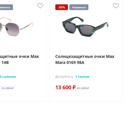
овинка
-50%
Новинка
ащитные очки Max
Солнцезащитные очки Max
 14B
Mara 0169 98A
2 салонах
Доступно в
1 салоне
13 600 ₽
31 350 ₽
27 200 ₽