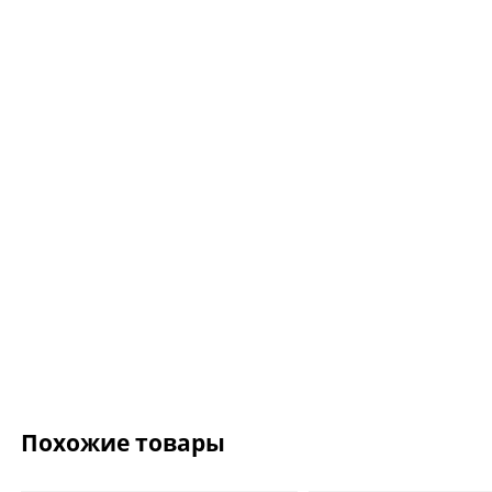
Ожерелье.For Art's
Kiss Necklace Blue
7 735 ₽
9 100 ₽
Похожие товары