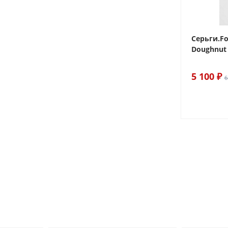
 Sake The
Браслет For Art's Sake Olive
Серьги.Fo
Bracelet Gold
Doughnut 
6 290 ₽
5 100 ₽
7 400 ₽
6