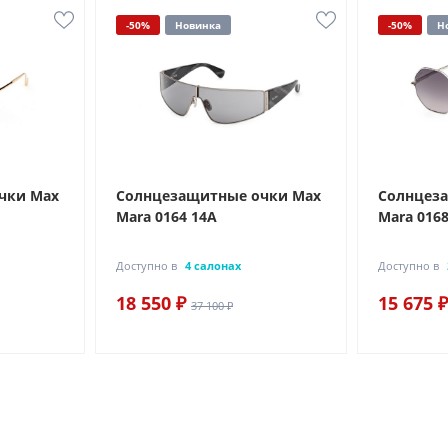
-50%
Новинка
-50%
Н
чки Max
Солнцезащитные очки Max
Солнцез
Mara 0164 14A
Mara 0168
Доступно в
4 салонах
Доступно в
18 550 ₽
15 675 ₽
37 100 ₽