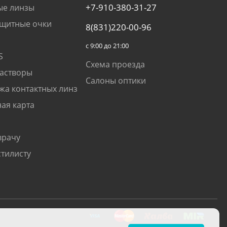
+7-910-380-31-27
ые линзы
щитные очки
8(831)220-00-96
с 9:00 до 21:00
S
Схема проезда
растворы
Салоны оптики
жа контактных линз
ая карта
врачу
стилисту