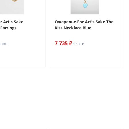
r Art's Sake
Ожерелье.For Art's Sake The
Earrings
Kiss Necklace Blue
7 735 ₽
 000 ₽
9 100 ₽