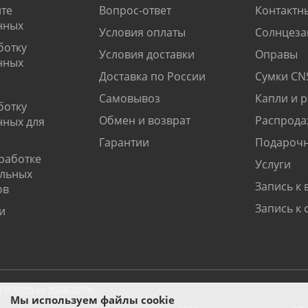
те
Вопрос-ответ
Контактн
нных
Условия оплаты
Солнцеза
ботку
Условия доставки
Оправы
нных
Доставка по России
Сумки CN
Самовывоз
Капли и 
ботку
Обмен и возврат
Распрода
нных для
Гарантии
Подарочн
работке
Услуги
альных
Запись к 
ов
Запись к 
и
06505 от 20.06.2019г.
Мы используем файлы cookie