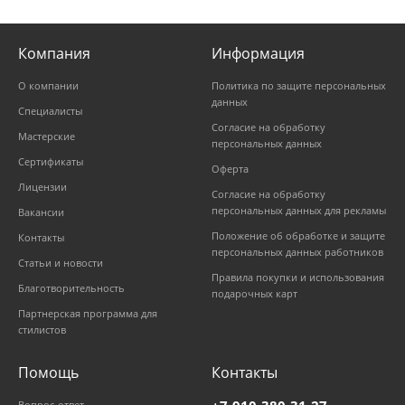
Компания
Информация
О компании
Политика по защите персональных
данных
Специалисты
Согласие на обработку
Мастерские
персональных данных
Сертификаты
Оферта
Лицензии
Согласие на обработку
персональных данных для рекламы
Вакансии
Положение об обработке и защите
Контакты
персональных данных работников
Статьи и новости
Правила покупки и использования
Благотворительность
подарочных карт
Партнерская программа для
стилистов
Помощь
Контакты
Вопрос-ответ