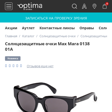
0
ЗАПИСАТЬСЯ НА ПРОВЕРКУ ЗРЕНИЯ
Акции
Аутлет
Контактные линзы
Оправы
Солнц
Главная
Каталог
Солнцезащитные очки
Солнцезащитные оч
Солнцезащитные очки Max Mara 0138
01A
Новинка
Отзывов еще нет