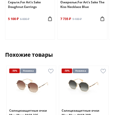
e
Серьги.For Art's Sake
Ожерелье.For Art's Sake The
Бр
Doughnut Earrings
Kiss Necklace Blue
Br
5 100 ₽
7 735 ₽
6 
6 000 ₽
9 100 ₽
Похожие товары
-50%
Новинка
-50%
Новинка
Солнцезащитные очки
Солнцезащитные очки