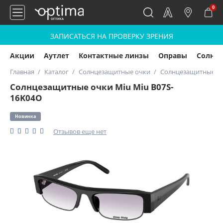
0
ЗАПИСАТЬСЯ НА ПРОВЕРКУ ЗРЕНИЯ
Акции
Аутлет
Контактные линзы
Оправы
Солнц
Главная
Каталог
Солнцезащитные очки
Солнцезащитные оч
Солнцезащитные очки Miu Miu B07S-
16K04O
Новинка
Отзывов еще нет