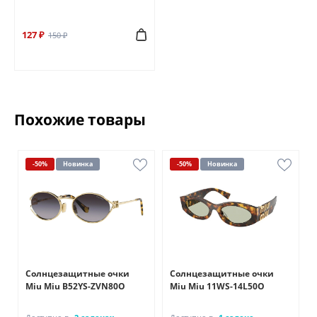
127 ₽
150 ₽
Похожие товары
-50%
Новинка
-50%
Новинка
Солнцезащитные очки
Солнцезащитные очки
5
Miu Miu B52YS-ZVN80O
Miu Miu 11WS-14L50O