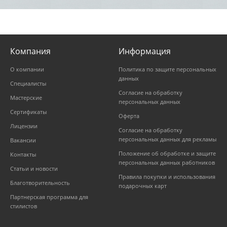
Компания
Информация
О компании
Политика по защите персональных
данных
Специалисты
Согласие на обработку
Мастерские
персональных данных
Сертификаты
Оферта
Лицензии
Согласие на обработку
персональных данных для рекламы
Вакансии
Положение об обработке и защите
Контакты
персональных данных работников
Статьи и новости
Правила покупки и использования
Благотворительность
подарочных карт
Партнерская программа для
стилистов