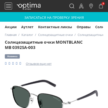
0
ЗАПИСАТЬСЯ НА ПРОВЕРКУ ЗРЕНИЯ
Акции
Аутлет
Контактные линзы
Оправы
Солнц
Главная
Каталог
Солнцезащитные очки
Солнцезащитные о
Солнцезащитные очки MONTBLANC
MB 0392SA-003
Новинка
Отзывов еще нет