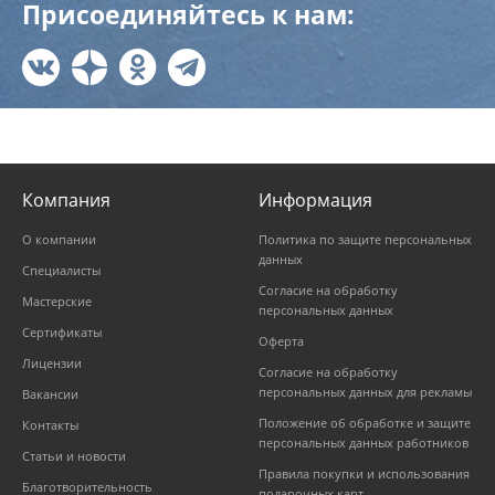
Присоединяйтесь к нам:
Компания
Информация
О компании
Политика по защите персональных
данных
Специалисты
Согласие на обработку
Мастерские
персональных данных
Сертификаты
Оферта
Лицензии
Согласие на обработку
персональных данных для рекламы
Вакансии
Положение об обработке и защите
Контакты
персональных данных работников
Статьи и новости
Правила покупки и использования
Благотворительность
подарочных карт