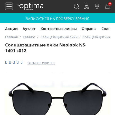
0
ЗАПИСАТЬСЯ НА ПРОВЕРКУ ЗРЕНИЯ
Акции
Аутлет
Контактные линзы
Оправы
Солнц
Главная
Каталог
Солнцезащитные очки
Солнцезащитные очк
Солнцезащитные очки Neolook NS-
1401 с012
Отзывов еще нет