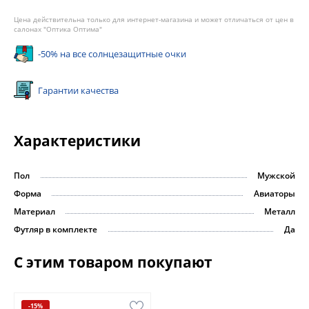
Цена действительна только для интернет-магазина и может отличаться от цен в
салонах "Оптика Оптима"
-50% на все солнцезащитные очки
Гарантии качества
Характеристики
Пол
Мужской
Форма
Авиаторы
Материал
Металл
Футляр в комплекте
Да
С этим товаром покупают
-15%