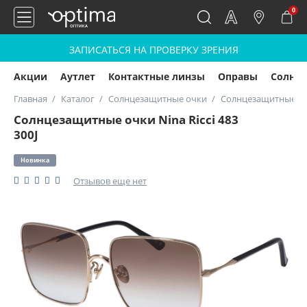
0
ЗАПИСАТЬСЯ НА ПРОВЕРКУ ЗРЕНИЯ
Акции
Аутлет
Контактные линзы
Оправы
Солнц
Главная
Каталог
Солнцезащитные очки
Солнцезащитные очки
Солнцезащитные очки Nina Ricci 483
300J
Новинка
Отзывов еще нет