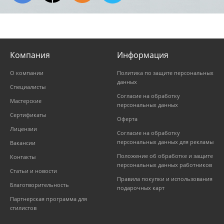
Компания
Информация
О компании
Политика по защите персональных
данных
Специалисты
Согласие на обработку
Мастерские
персональных данных
Сертификаты
Оферта
Лицензии
Согласие на обработку
персональных данных для рекламы
Вакансии
Положение об обработке и защите
Контакты
персональных данных работников
Статьи и новости
Правила покупки и использования
Благотворительность
подарочных карт
Партнерская программа для
стилистов