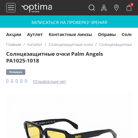
0
ЗАПИСАТЬСЯ НА ПРОВЕРКУ ЗРЕНИЯ
Акции
Аутлет
Контактные линзы
Оправы
Солнц
Главная
Каталог
Солнцезащитные очки
Солнцезащитные очк
Солнцезащитные очки Palm Angels
PA1025-1018
Новинка
Отзывов еще нет