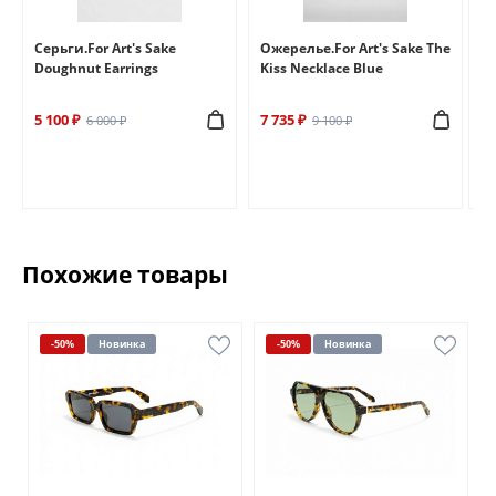
e
Серьги.For Art's Sake
Ожерелье.For Art's Sake The
Бр
Doughnut Earrings
Kiss Necklace Blue
Br
5 100 ₽
7 735 ₽
6 
6 000 ₽
9 100 ₽
Похожие товары
-50%
Новинка
-50%
Новинка