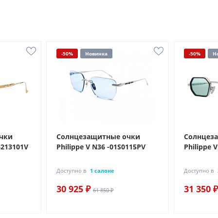
-50%
Новинка
-50%
Н
чки
Солнцезащитные очки
Солнцез
4213101V
Philippe V N36 -01S0115PV
Philippe 
Доступно в
1 салоне
Доступно в
30 925 ₽
31 350 ₽
61 850 ₽