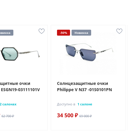
овинка
-50%
Новинка
ащитные очки
Солнцезащитные очки
V ESGN19-03111101V
Philippe V N37 -01S0101PN
2 салонах
Доступно в
1 салоне
34 500 ₽
62 700 ₽
69 000 ₽