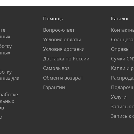
Помощь
Каталог
те
Вопрос-ответ
Контактн
нных
Условия оплаты
Солнцеза
ботку
Условия доставки
Оправы
нных
Доставка по России
Сумки CN
Самовывоз
Капли и 
ботку
Обмен и возврат
Распрода
нных для
Гарантии
Подарочн
работке
Услуги
альных
Запись к 
ов
Запись к 
и