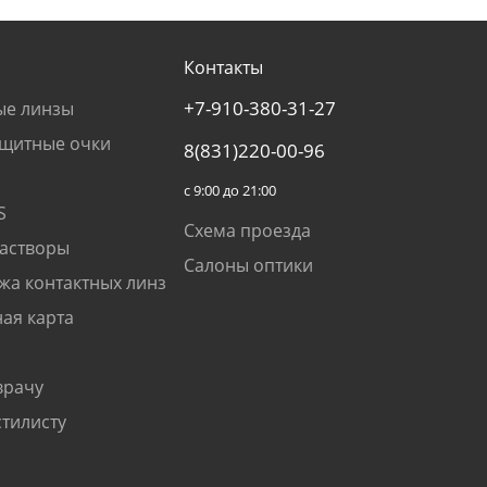
Контакты
+7-910-380-31-27
ые линзы
щитные очки
8(831)220-00-96
с 9:00 до 21:00
S
Схема проезда
растворы
Салоны оптики
жа контактных линз
ая карта
врачу
стилисту