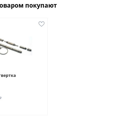
товаром покупают
твертка
₽