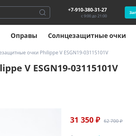
+7-910-380-31-27
Зап
с 9:00 до 21:00
Оправы
Солнцезащитные очки
езащитные очки Philippe V ESGN19-03115101V
ippe V ESGN19-03115101V
31 350 ₽
62 700 ₽