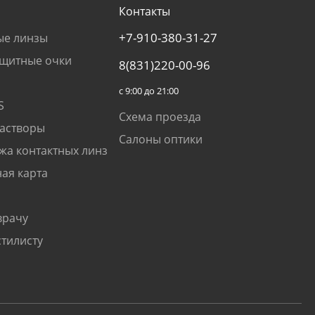
Контакты
+7-910-380-31-27
ые линзы
щитные очки
8(831)220-00-96
с 9:00 до 21:00
S
Схема проезда
растворы
Салоны оптики
жа контактных линз
ая карта
врачу
стилисту