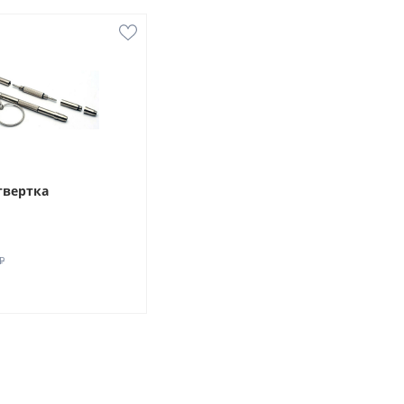
твертка
₽