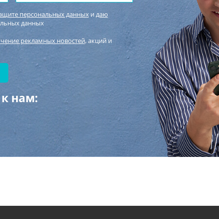
защите персональных данных
и
даю
альных данных
учение рекламных новостей
, акций и
к нам: