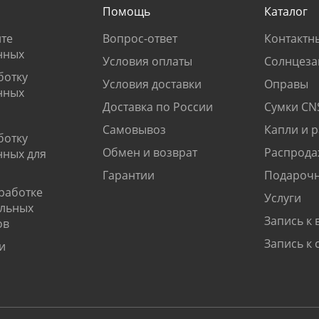
Помощь
Каталог
те
Вопрос-ответ
Контактн
нных
Условия оплаты
Солнцеза
ботку
Условия доставки
Оправы
нных
Доставка по России
Сумки CN
Самовывоз
Капли и 
ботку
Обмен и возврат
Распрода
нных для
Гарантии
Подарочн
работке
Услуги
альных
Запись к 
ов
Запись к 
и