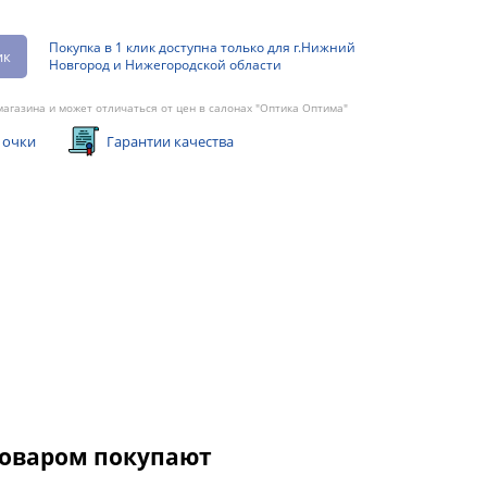
Покупка в 1 клик доступна только для г.Нижний
ик
Новгород и Нижегородской области
агазина и может отличаться от цен в салонах "Оптика Оптима"
 очки
Гарантии качества
товаром покупают