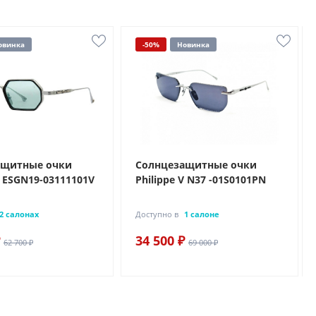
овинка
-50%
Новинка
ащитные очки
Солнцезащитные очки
V ESGN19-03111101V
Philippe V N37 -01S0101PN
2 салонах
Доступно в
1 салоне
34 500 ₽
62 700 ₽
69 000 ₽