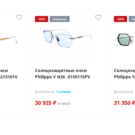
-50%
Новинка
-50%
Н
чки
Солнцезащитные очки
Солнцез
4213101V
Philippe V N36 -01S0115PV
Philippe 
Доступно в
1 салоне
Доступно в
30 925 ₽
31 350 ₽
61 850 ₽