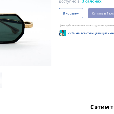
Доступно в
3 салонах
В корзину
Купить в 1 кл
Цена действительна только для интернет-м
-50% на все солнцезащитные
С этим 