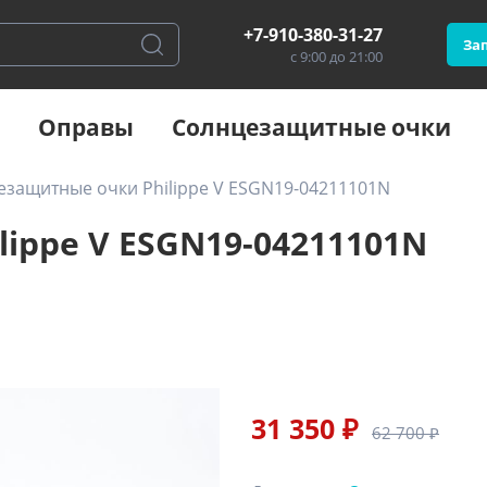
+7-910-380-31-27
Зап
с 9:00 до 21:00
Оправы
Солнцезащитные очки
езащитные очки Philippe V ESGN19-04211101N
ippe V ESGN19-04211101N
31 350 ₽
62 700 ₽