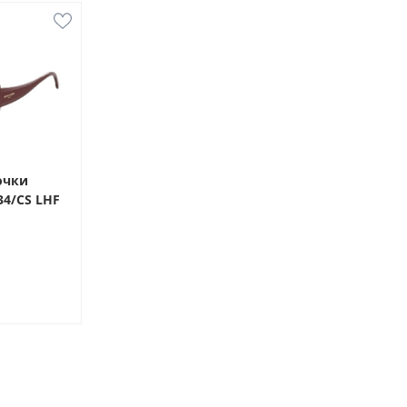
очки
534/CS LHF