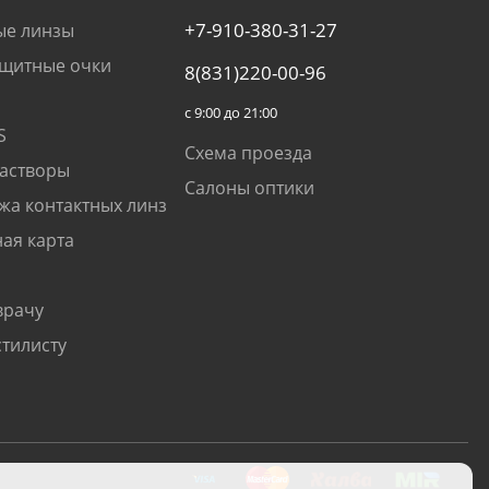
+7-910-380-31-27
ые линзы
щитные очки
8(831)220-00-96
с 9:00 до 21:00
S
Схема проезда
растворы
Салоны оптики
жа контактных линз
ая карта
врачу
стилисту