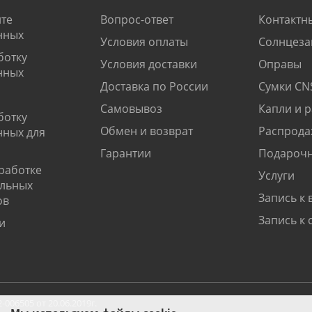
те
Вопрос-ответ
Контактн
нных
Условия оплаты
Солнцеза
ботку
Условия доставки
Оправы
нных
Доставка по России
Сумки CN
Самовывоз
Капли и 
ботку
Обмен и возврат
Распрода
нных для
Гарантии
Подарочн
работке
Услуги
альных
Запись к 
ов
Запись к 
и
06505 от 20.06.2019г.