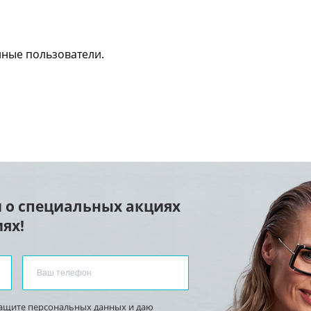
нные пользователи.
 о специальных акциях
ях!
защите персональных данных
и
даю