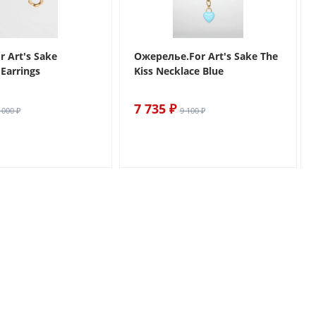
r Art's Sake
Ожерелье.For Art's Sake The
Earrings
Kiss Necklace Blue
7 735 ₽
 000 ₽
9 100 ₽