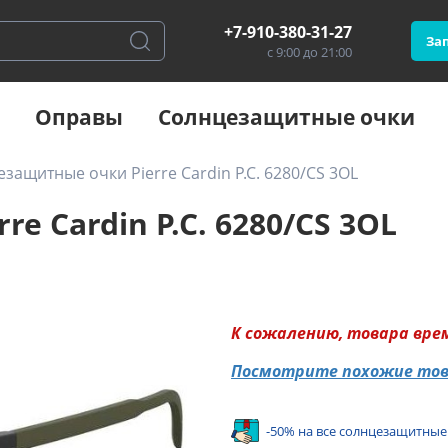
+7-910-380-31-27
Зап
с 9:00 до 21:00
Оправы
Солнцезащитные очки
защитные очки Pierre Cardin P.C. 6280/CS 3OL
e Cardin P.C. 6280/CS 3OL
К сожалению, товара вре
Посмотрите похожие то
-50% на все солнцезащитные