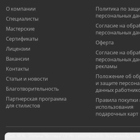
О компании
Политика по защи
персональных да
Специалисты
Согласие на обра
Мастерские
персональных да
Сертификаты
Оферта
Лицензии
Согласие на обра
Вакансии
персональных да
рекламы
Контакты
Положение об об
Статьи и новости
и защите персон
Благотворительность
данных работник
Партнерская программа
Правила покупки 
для стилистов
использования
подарочных карт
2026
,
ООО "Оптика "Оптима"
ОГРН 1185275027630. Лицензия №ЛО-52-0