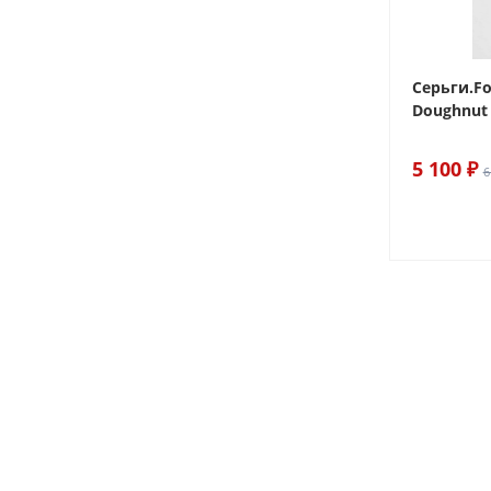
 Sake The
Браслет For Art's Sake Olive
Серьги.Fo
Bracelet Gold
Doughnut 
6 290 ₽
5 100 ₽
7 400 ₽
6