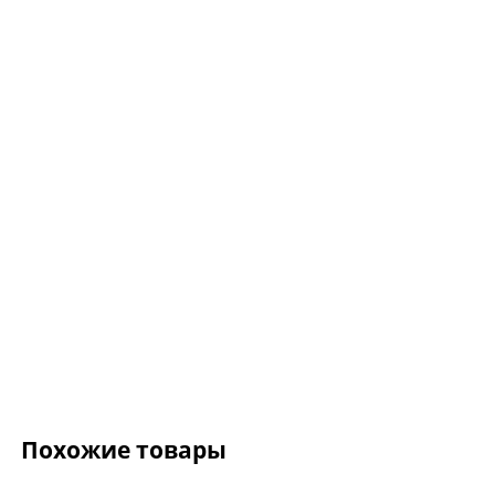
Ожерелье.For Art's
Kiss Necklace Blue
7 735 ₽
9 100 ₽
Похожие товары