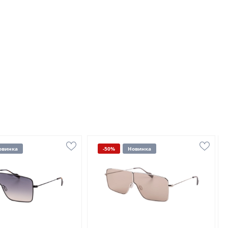
овинка
-50%
Новинка