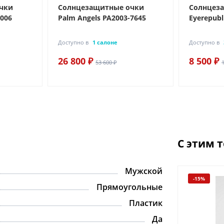
чки
Солнцезащитные очки
Солнцез
-006
Palm Angels PA2003-7645
Eyerepubl
Доступно в
1 салоне
Доступно в
26 800 ₽
8 500 ₽
53 600 ₽
С этим 
Мужской
-15%
-15%
Прямоугольные
Пластик
Да