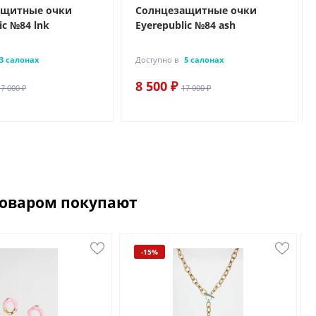
ащитные очки
Солнцезащитные очки
ic №84 lnk
Eyerepublic №84 ash
3 салонах
Доступно в
5 салонах
8 500 ₽
17 000 ₽
17 000 ₽
товаром покупают
-15%