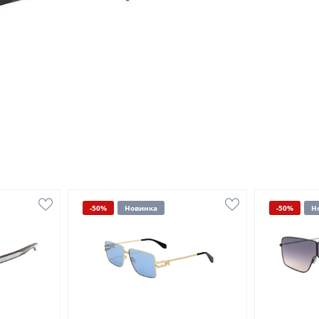
-50%
Новинка
-50%
Н