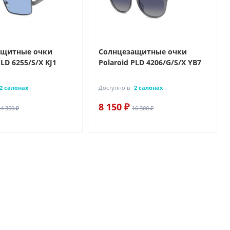
ащитные очки
Солнцезащитные очки
PLD 6255/S/X KJ1
Polaroid PLD 4206/G/S/X YB7
2 салонах
Доступно в
2 салонах
8 150 ₽
14 350 ₽
16 300 ₽