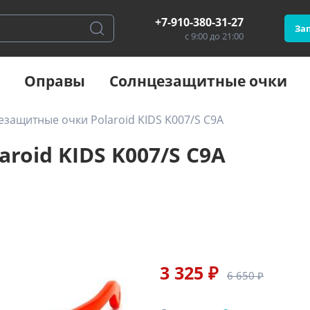
+7-910-380-31-27
Зап
с 9:00 до 21:00
Оправы
Солнцезащитные очки
защитные очки Polaroid KIDS K007/S C9A
oid KIDS K007/S C9A
3 325 ₽
6 650 ₽