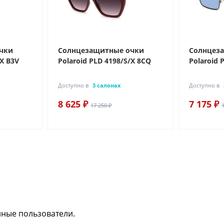
чки
Солнцезащитные очки
Солнцез
/X B3V
Polaroid PLD 4198/S/X 8CQ
Polaroid 
Доступно в
3 салонах
Доступно в
8 625 ₽
7 175 ₽
17 250 ₽
нные пользователи.