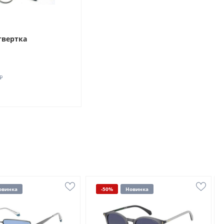
твертка
₽
овинка
-50%
Новинка