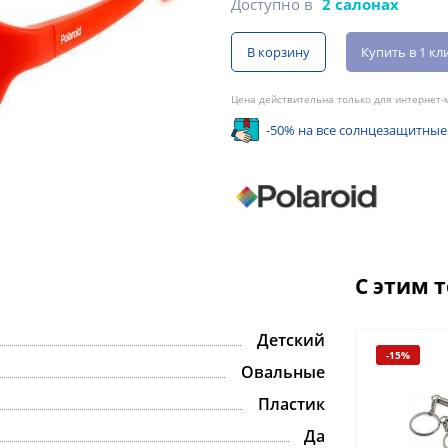
Доступно в
2 салонах
В корзину
Купить в 1 кл
Цена действительна только для интернет-м
-50% на все солнцезащитные
С этим 
Детский
-15%
Овальные
Пластик
Да