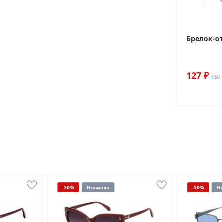
Брелок-о
127 ₽
150 
-50%
Новинка
-50%
Н