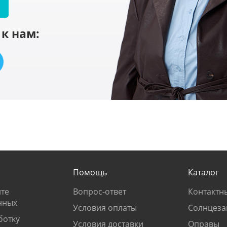
к нам:
Помощь
Каталог
те
Вопрос-ответ
Контактн
нных
Условия оплаты
Солнцеза
ботку
Условия доставки
Оправы