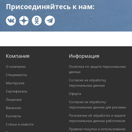
Присоединяйтесь к нам:
Компания
Информация
О компании
Политика по защите персональных
данных
Специалисты
Согласие на обработку
Мастерские
персональных данных
Сертификаты
Оферта
Лицензии
Согласие на обработку
персональных данных для рекламы
Вакансии
Положение об обработке и защите
Контакты
персональных данных работников
Статьи и новости
Правила покупки и использования