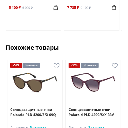
5 100 ₽
7 735 ₽
6 
6 000 ₽
9 100 ₽
Похожие товары
-50%
Новинка
-50%
Новинка
Солнцезащитные очки
Солнцезащитные очки
Polaroid PLD 4200/S/X 09Q
Polaroid PLD 4200/S/X B3V
Доступно в
5 салонах
Доступно в
3 салонах