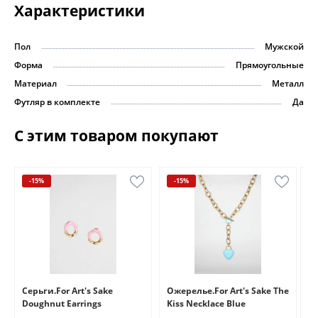
Характеристики
Пол
Мужской
Форма
Прямоугольные
Материал
Металл
Футляр в комплекте
Да
С этим товаром покупают
-15%
-15%
e
Серьги.For Art's Sake
Ожерелье.For Art's Sake The
Бр
Doughnut Earrings
Kiss Necklace Blue
Br