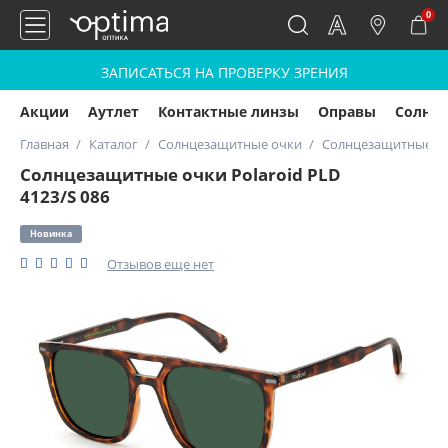
0
ЗАПИСАТЬСЯ НА ПРОВЕРКУ ЗРЕНИЯ
Акции
Аутлет
Контактные линзы
Оправы
Солнц
Главная
Каталог
Солнцезащитные очки
Солнцезащитные очк
Солнцезащитные очки Polaroid PLD
4123/S 086
Новинка
Отзывов еще нет