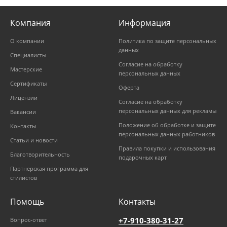
Компания
Информация
О компании
Политика по защите персональных
данных
Специалисты
Согласие на обработку
Мастерские
персональных данных
Сертификаты
Оферта
Лицензии
Согласие на обработку
персональных данных для рекламы
Вакансии
Положение об обработке и защите
Контакты
персональных данных работников
Статьи и новости
Правила покупки и использования
Благотворительность
подарочных карт
Партнерская программа для
стилистов
Помощь
Контакты
+7-910-380-31-27
Вопрос-ответ