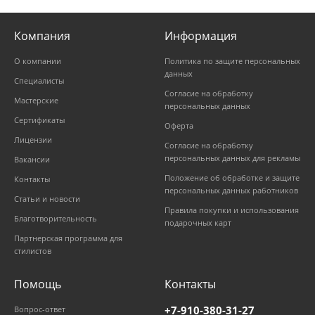
Компания
Информация
О компании
Политика по защите персональных
данных
Специалисты
Согласие на обработку
Мастерские
персональных данных
Сертификаты
Оферта
Лицензии
Согласие на обработку
персональных данных для рекламы
Вакансии
Положение об обработке и защите
Контакты
персональных данных работников
Статьи и новости
Правила покупки и использования
Благотворительность
подарочных карт
Партнерская программа для
стилистов
Помощь
Контакты
+7-910-380-31-27
Вопрос-ответ