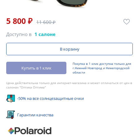
5 800 ₽
11 600 ₽
Доступно в
1 салоне
В корзину
Покупка в 1 клик доступна только для
Купить в 1 клик
г.Нижний Новгород и Нижегородской
области
Цена действительна только для интернет-магазина и может отличаться от цен в
салонах "Оптика Оптима"
-50% на все солнцезащитные очки
Гарантии качества