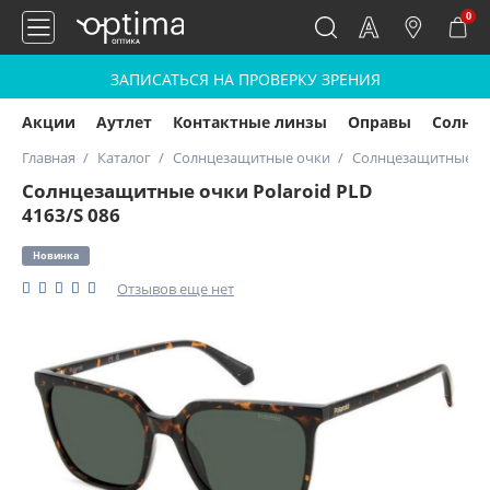
0
ЗАПИСАТЬСЯ НА ПРОВЕРКУ ЗРЕНИЯ
Акции
Аутлет
Контактные линзы
Оправы
Солнц
Главная
Каталог
Солнцезащитные очки
Солнцезащитные очк
Солнцезащитные очки Polaroid PLD
4163/S 086
Новинка
Отзывов еще нет