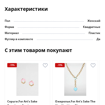
Характеристики
Пол
Женский
Форма
Квадратные
Материал
Пластик
Футляр в комплекте
Да
С этим товаром покупают
-15%
-15%
e
Серьги.For Art's Sake
Ожерелье.For Art's Sake The
Бр