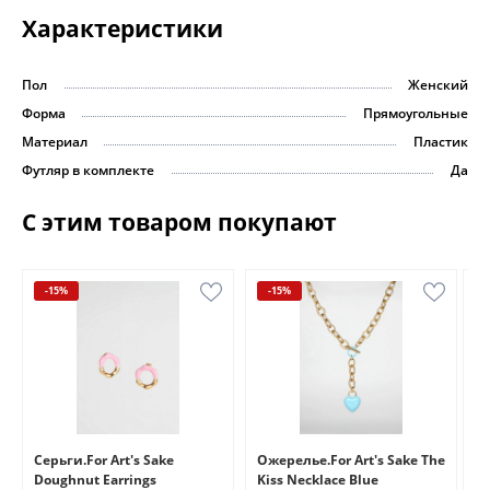
Характеристики
Пол
Женский
Форма
Прямоугольные
Материал
Пластик
Футляр в комплекте
Да
С этим товаром покупают
-15%
-15%
e
Серьги.For Art's Sake
Ожерелье.For Art's Sake The
Бр
Doughnut Earrings
Kiss Necklace Blue
Br