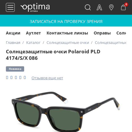
0
ЗАПИСАТЬСЯ НА ПРОВЕРКУ ЗРЕНИЯ
Акции
Аутлет
Контактные линзы
Оправы
Солнц
Главная
Каталог
Солнцезащитные очки
Солнцезащитные очк
Солнцезащитные очки Polaroid PLD
4174/S/X 086
Новинка
Отзывов еще нет