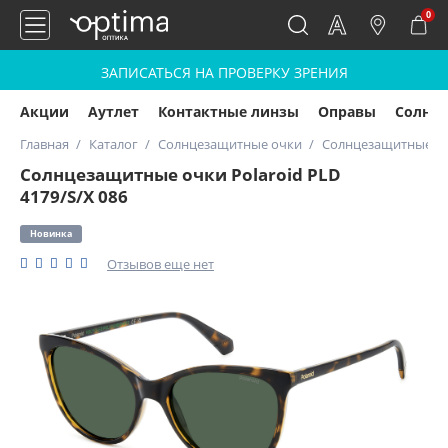
0
ЗАПИСАТЬСЯ НА ПРОВЕРКУ ЗРЕНИЯ
Акции
Аутлет
Контактные линзы
Оправы
Солнц
Главная
Каталог
Солнцезащитные очки
Солнцезащитные очк
Солнцезащитные очки Polaroid PLD
4179/S/X 086
Новинка
Отзывов еще нет