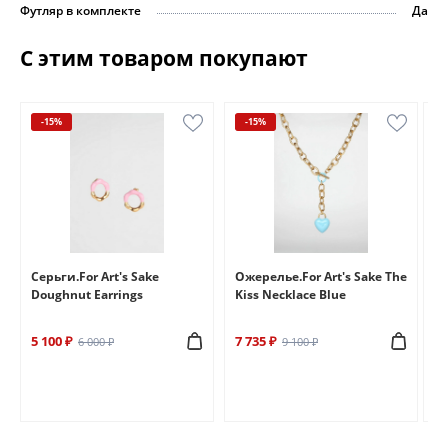
Футляр в комплекте
Да
С этим товаром покупают
-15%
-15%
e
Серьги.For Art's Sake
Ожерелье.For Art's Sake The
Бр
Doughnut Earrings
Kiss Necklace Blue
Br
5 100 ₽
7 735 ₽
6 
6 000 ₽
9 100 ₽