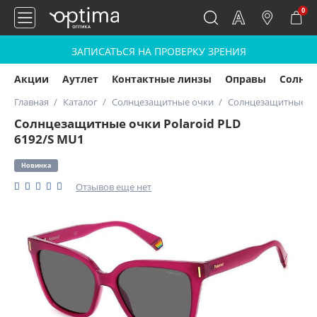
0
ЗАПИСАТЬСЯ НА ПРОВЕРКУ ЗРЕНИЯ
Акции
Аутлет
Контактные линзы
Оправы
Солнц
Главная
Каталог
Солнцезащитные очки
Солнцезащитные очк
Солнцезащитные очки Polaroid PLD
6192/S MU1
Новинка
Отзывов еще нет