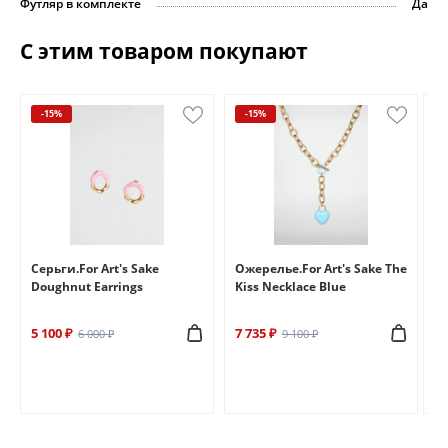
Футляр в комплекте
Да
С этим товаром покупают
-15%
-15%
e
Серьги.For Art's Sake
Ожерелье.For Art's Sake The
Бр
Doughnut Earrings
Kiss Necklace Blue
Br
5 100 ₽
7 735 ₽
6 
6 000 ₽
9 100 ₽