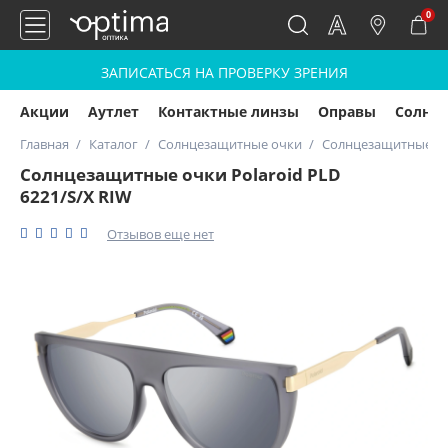
0
ЗАПИСАТЬСЯ НА ПРОВЕРКУ ЗРЕНИЯ
Акции
Аутлет
Контактные линзы
Оправы
Солнц
Главная
Каталог
Солнцезащитные очки
Солнцезащитные очк
Солнцезащитные очки Polaroid PLD
6221/S/X RIW
Отзывов еще нет