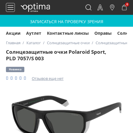
0
ЗАПИСАТЬСЯ НА ПРОВЕРКУ ЗРЕНИЯ
Акции
Аутлет
Контактные линзы
Оправы
Солнц
Главная
Каталог
Солнцезащитные очки
Солнцезащитные очки
Солнцезащитные очки Polaroid Sport,
PLD 7057/S 003
Новинка
Отзывов еще нет