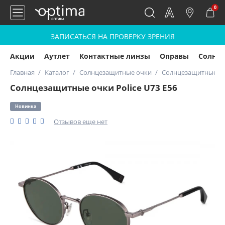
0
ЗАПИСАТЬСЯ НА ПРОВЕРКУ ЗРЕНИЯ
Акции
Аутлет
Контактные линзы
Оправы
Солнц
Главная
Каталог
Солнцезащитные очки
Солнцезащитные очк
Солнцезащитные очки Police U73 E56
Новинка
Отзывов еще нет