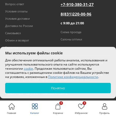
+7-910-380-31-27
Вопрос-ответ
Условия оплаты
8(831)220-00-96
Условия доставки
с 9:00 до 21:00
Доставка по России
Схема проезда
Самовывоз
Салоны оптики
Обмен и возврат
Гарантии
Мы используем файлы cookie
Для обеспечения оптимальной работы анализа, использования и
2026
,
ООО "Оптика "Оптима"
ОГРН 1185275027630. Лицензия
улучшения пользовательского опыта на сайте используются
№ЛО-52-006505 от 20.06.2019г.
технологии
cookie
. Продолжая пользоваться сайтом, Вы
соглашаетесь с размещением cookie-файлов на Вашем устройстве
Характеристики, описание, наличие и стоимость товаров не
на условиях, изложенных в
Политике конфиденциальности
.
являются публичной офертой, определяемой ст. 437
Гражданского кодекса РФ.
Понятно
Цены на сайте могут отличаться от цен в салонах и действуют
только при покупке с помощью сайта.
0
0
Главная
Каталог
Корзина
Избранное
Профиль