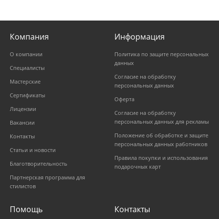
Компания
Информация
О компании
Политика по защите персональных
данных
Специалисты
Согласие на обработку
Мастерские
персональных данных
Сертификаты
Оферта
Лицензии
Согласие на обработку
персональных данных для рекламы
Вакансии
Положение об обработке и защите
Контакты
персональных данных работников
Статьи и новости
Правила покупки и использования
Благотворительность
подарочных карт
Партнерская программа для
стилистов
Помощь
Контакты