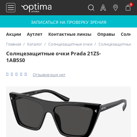
0
ЗАПИСАТЬСЯ НА ПРОВЕРКУ ЗРЕНИЯ
Акции
Аутлет
Контактные линзы
Оправы
Солнц
Главная
Каталог
Солнцезащитные очки
Солнцезащитные оч
Солнцезащитные очки Prada 21ZS-
1AB5S0
Отзывов еще нет