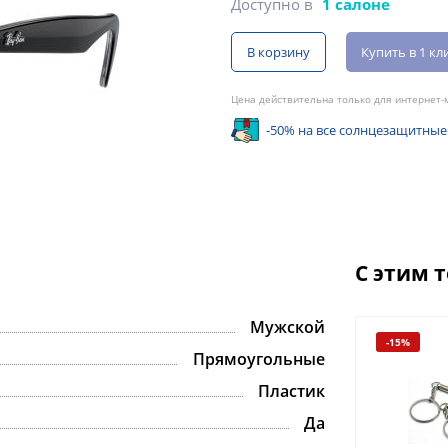
Доступно в
1 салоне
В корзину
Купить в 1 кл
Цена действительна только для интернет-м
-50% на все солнцезащитные
С этим 
Мужской
-15%
Прямоугольные
Пластик
Да