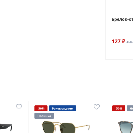
Брелок-о
127 ₽
150 
-50%
Рекомендуем
-50%
Н
Новинка