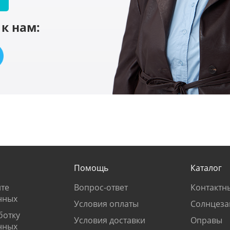
к нам:
Помощь
Каталог
те
Вопрос-ответ
Контактн
нных
Условия оплаты
Солнцеза
ботку
Условия доставки
Оправы
нных