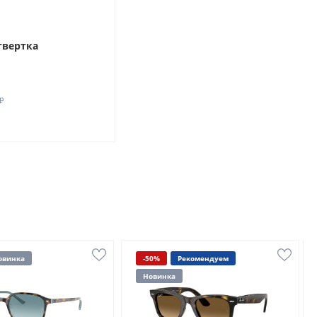
твертка
₽
овинка
-50%
Рекомендуем
Новинка