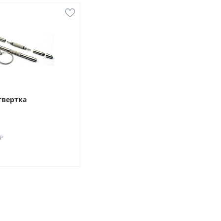
твертка
₽