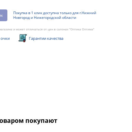
Покупка в 1 клик доступна только для г.Нижний
ик
Новгород и Нижегородской области
агазина и может отличаться от цен в салонах "Оптика Оптима"
 очки
Гарантии качества
товаром покупают