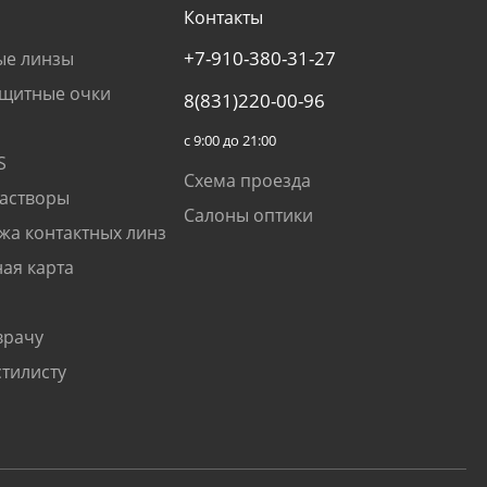
Контакты
+7-910-380-31-27
ые линзы
щитные очки
8(831)220-00-96
с 9:00 до 21:00
S
Схема проезда
растворы
Салоны оптики
жа контактных линз
ая карта
врачу
стилисту