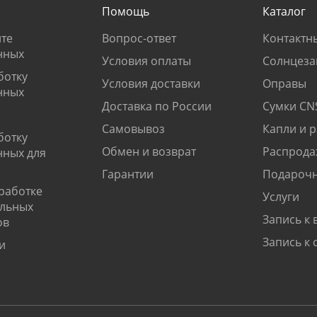
Помощь
Каталог
те
Вопрос-ответ
Контактн
нных
Условия оплаты
Солнцеза
ботку
Условия доставки
Оправы
нных
Доставка по России
Сумки CN
Самовывоз
Капли и 
ботку
Обмен и возврат
Распрода
нных для
Гарантии
Подарочн
работке
Услуги
альных
Запись к 
ов
Запись к 
и