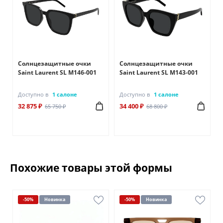
Солнцезащитные очки
Солнцезащитные очки
E
Saint Laurent SL M146-001
Saint Laurent SL M143-001
Доступно в
1 салоне
Доступно в
1 салоне
32 875 ₽
34 400 ₽
65 750 ₽
68 800 ₽
Похожие товары этой формы
-50%
Новинка
-50%
Новинка