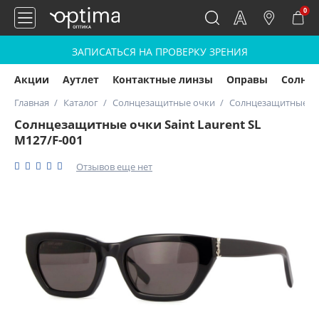
0
ЗАПИСАТЬСЯ НА ПРОВЕРКУ ЗРЕНИЯ
Акции
Аутлет
Контактные линзы
Оправы
Солнц
Главная
Каталог
Солнцезащитные очки
Солнцезащитные очк
Солнцезащитные очки Saint Laurent SL
M127/F-001
Отзывов еще нет