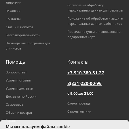
Лицензии
Согласие на обработку
персональных данных для рекламы
Вакансии
Положение об обработке и защите
Контакты
персональных данных работников
Статьи и новости
Правила покупки и использования
Благотворительность
подарочных карт
Партнерская программа для
стилистов
Помощь
Контакты
+7-910-380-31-27
Вопрос-ответ
Условия оплаты
8(831)220-00-96
Условия доставки
с 9:00 до 21:00
Доставка по России
Схема проезда
Самовывоз
Салоны оптики
Обмен и возврат
Гарантии
Мы используем файлы cookie