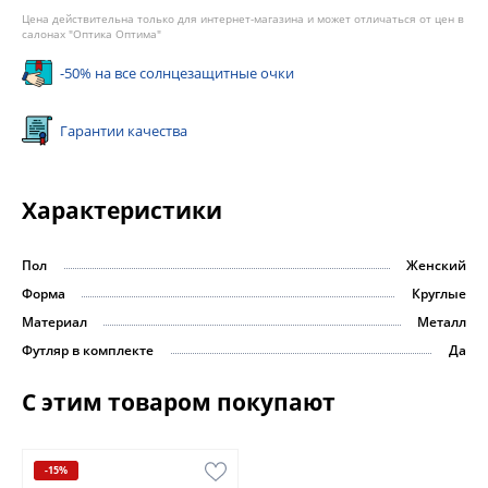
Цена действительна только для интернет-магазина и может отличаться от цен в
салонах "Оптика Оптима"
-50% на все солнцезащитные очки
Гарантии качества
Характеристики
Пол
Женский
Форма
Круглые
Материал
Металл
Футляр в комплекте
Да
С этим товаром покупают
-15%