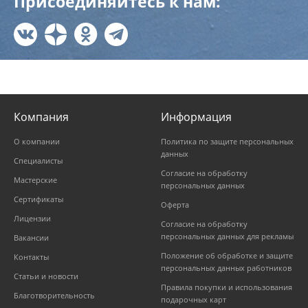
Присоединяйтесь к нам:
Компания
Информация
О компании
Политика по защите персональных
данных
Специалисты
Согласие на обработку
Мастерские
персональных данных
Сертификаты
Оферта
Лицензии
Согласие на обработку
персональных данных для рекламы
Вакансии
Положение об обработке и защите
Контакты
персональных данных работников
Статьи и новости
Правила покупки и использования
Благотворительность
подарочных карт