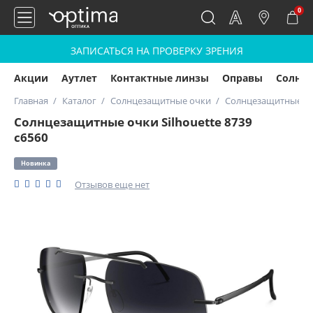
0
ЗАПИСАТЬСЯ НА ПРОВЕРКУ ЗРЕНИЯ
Акции
Аутлет
Контактные линзы
Оправы
Солнц
Главная
Каталог
Солнцезащитные очки
Солнцезащитные очк
Солнцезащитные очки Silhouette 8739
с6560
Новинка
Отзывов еще нет